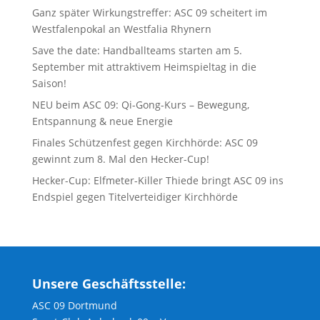
Ganz später Wirkungstreffer: ASC 09 scheitert im
Westfalenpokal an Westfalia Rhynern
Save the date: Handballteams starten am 5.
September mit attraktivem Heimspieltag in die
Saison!
NEU beim ASC 09: Qi-Gong-Kurs – Bewegung,
Entspannung & neue Energie
Finales Schützenfest gegen Kirchhörde: ASC 09
gewinnt zum 8. Mal den Hecker-Cup!
Hecker-Cup: Elfmeter-Killer Thiede bringt ASC 09 ins
Endspiel gegen Titelverteidiger Kirchhörde
Unsere Geschäftsstelle:
ASC 09 Dortmund