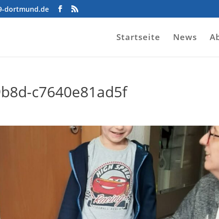
09-dortmund.de
Startseite
News
A
9b8d-c7640e81ad5f