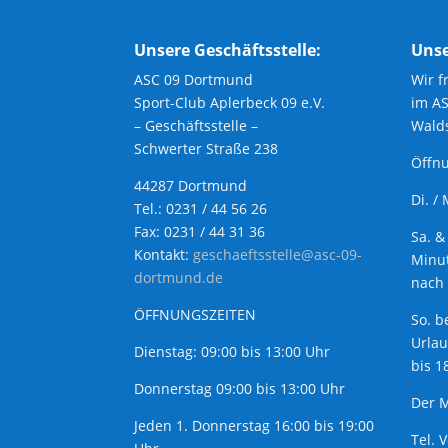
Unsere Geschäftsstelle:
Unse
ASC 09 Dortmund
Wir f
Sport-Club Aplerbeck 09 e.V.
im A
– Geschäftsstelle –
Walds
Schwerter Straße 238
Öffnu
44287 Dortmund
Di. /
Tel.: 0231 / 44 56 26
Fax: 0231 / 44 31 36
Sa. &
Kontakt:
geschaeftsstelle@asc-09-
Minut
dortmund.de
nach 
ÖFFNUNGSZEITEN
So. b
Urla
Dienstag: 09:00 bis 13:00 Uhr
bis 1
Donnerstag 09:00 bis 13:00 Uhr
Der M
Jeden 1. Donnerstag 16:00 bis 19:00
Tel. 