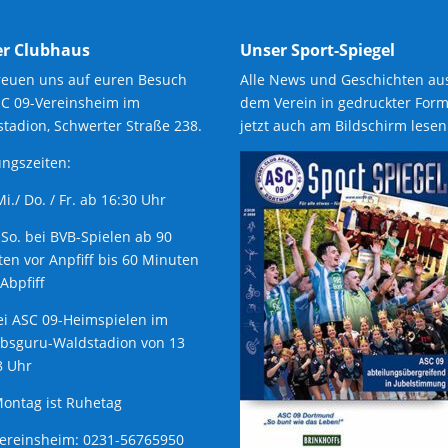
r Clubhaus
Unser Sport-Spiegel
reuen uns auf euren Besuch
Alle News und Geschichten au
SC 09-Vereinsheim im
dem Verein in gedruckter Form
tadion, Schwerter Straße 238.
jetzt auch am Bildschirm lesen
ngszeiten:
 Mi./ Do. / Fr. ab 16:30 Uhr
 So. bei BVB-Spielen ab 90
en vor Anpfiff bis 60 Minuten
Abpfiff
ei ASC 09-Heimspielen im
ubsguru-Waldstadion von 13
8 Uhr
ontag ist Ruhetag
Vereinsheim: 0231-56765950