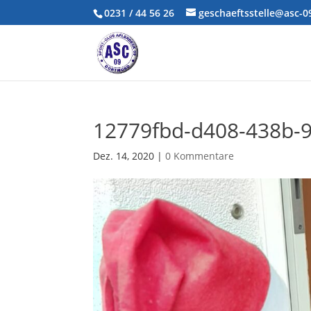
0231 / 44 56 26
geschaeftsstelle@asc-
12779fbd-d408-438b-
Dez. 14, 2020
|
0 Kommentare