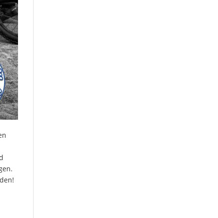
en
nd
gen.
nden!