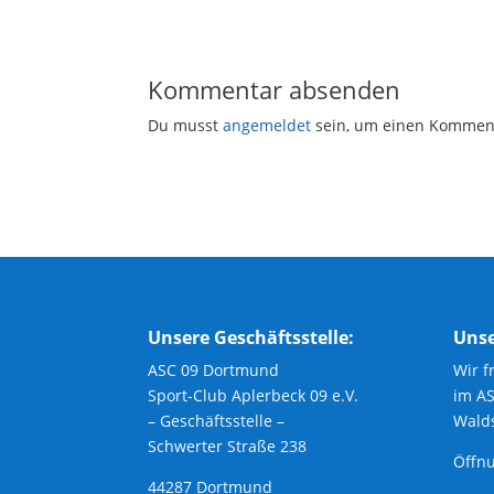
Kommentar absenden
Du musst
angemeldet
sein, um einen Kommen
Unsere Geschäftsstelle:
Unse
ASC 09 Dortmund
Wir f
Sport-Club Aplerbeck 09 e.V.
im A
– Geschäftsstelle –
Walds
Schwerter Straße 238
Öffnu
44287 Dortmund