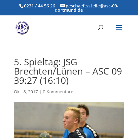
0231 / 44 56 26
geschaeftsstelle@asc-09-
dortmund.de
5. Spieltag: JSG
Brechten/Lünen – ASC 09
39:27 (16:10)
Okt. 8, 2017
|
0 Kommentare