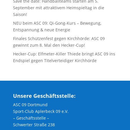
Save the date: Handballteams starten am 5.
September mit attraktivem Heimspieltag in die
Saison!
NEU beim ASC 09: Qi-Gong-Kurs – Bewegung,
Entspannung & neue Energie
Finales Schützenfest gegen Kirchhörde: ASC 09
gewinnt zum 8. Mal den Hecker-Cup!
Hecker-Cup: Elfmeter-Killer Thiede bringt ASC 09 ins
Endspiel gegen Titelverteidiger Kirchhörde
Unsere Geschäftsstelle:
ASC 09 Dortmund
Sport-Club Aplerbeck 09 e.V.
– Geschäftsstelle –
Schwerter Straße 238