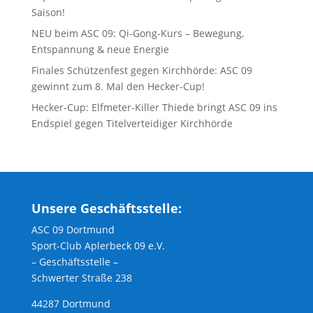
Saison!
NEU beim ASC 09: Qi-Gong-Kurs – Bewegung,
Entspannung & neue Energie
Finales Schützenfest gegen Kirchhörde: ASC 09
gewinnt zum 8. Mal den Hecker-Cup!
Hecker-Cup: Elfmeter-Killer Thiede bringt ASC 09 ins
Endspiel gegen Titelverteidiger Kirchhörde
Unsere Geschäftsstelle:
ASC 09 Dortmund
Sport-Club Aplerbeck 09 e.V.
– Geschäftsstelle –
Schwerter Straße 238
44287 Dortmund