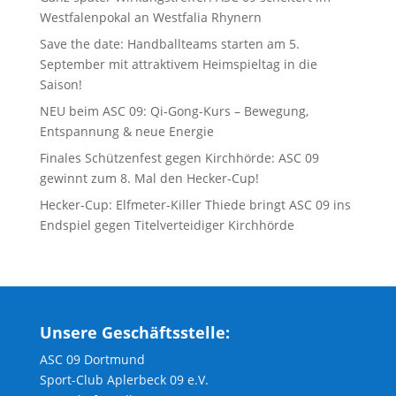
Westfalenpokal an Westfalia Rhynern
Save the date: Handballteams starten am 5.
September mit attraktivem Heimspieltag in die
Saison!
NEU beim ASC 09: Qi-Gong-Kurs – Bewegung,
Entspannung & neue Energie
Finales Schützenfest gegen Kirchhörde: ASC 09
gewinnt zum 8. Mal den Hecker-Cup!
Hecker-Cup: Elfmeter-Killer Thiede bringt ASC 09 ins
Endspiel gegen Titelverteidiger Kirchhörde
Unsere Geschäftsstelle:
ASC 09 Dortmund
Sport-Club Aplerbeck 09 e.V.