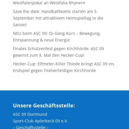
Westfalenpokal an Westfalia Rhynern
Save the date: Handballteams starten am 5.
September mit attraktivem Heimspieltag in die
Saison!
NEU beim ASC 09: Qi-Gong-Kurs – Bewegung,
Entspannung & neue Energie
Finales Schützenfest gegen Kirchhörde: ASC 09
gewinnt zum 8. Mal den Hecker-Cup!
Hecker-Cup: Elfmeter-Killer Thiede bringt ASC 09 ins
Endspiel gegen Titelverteidiger Kirchhörde
Unsere Geschäftsstelle:
ASC 09 Dortmund
Sport-Club Aplerbeck 09 e.V.
– Geschäftsstelle –