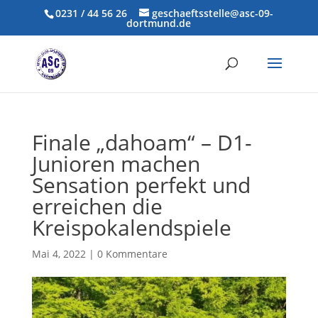
0231 / 44 56 26
geschaeftsstelle@asc-09-
dortmund.de
Finale „dahoam“ – D1-
Junioren machen
Sensation perfekt und
erreichen die
Kreispokalendspiele
Mai 4, 2022
|
0 Kommentare