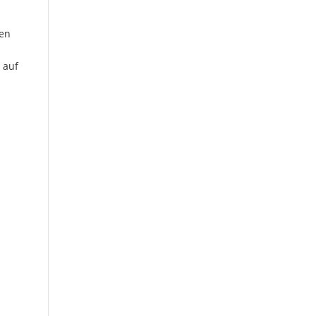
den
 auf