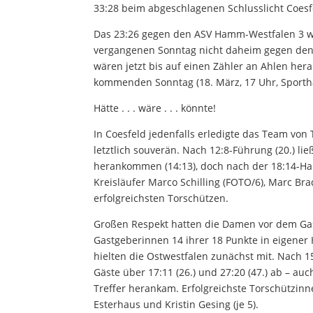
33:28 beim abgeschlagenen Schlusslicht Coesf
Das 23:26 gegen den ASV Hamm-Westfalen 3 wa
vergangenen Sonntag nicht daheim gegen den 
wären jetzt bis auf einen Zähler an Ahlen he
kommenden Sonntag (18. März, 17 Uhr, Sportha
Hätte . . . wäre . . . könnte!
In Coesfeld jedenfalls erledigte das Team vo
letztlich souverän. Nach 12:8-Führung (20.) li
herankommen (14:13), doch nach der 18:14-Ha
Kreisläufer Marco Schilling (FOTO/6), Marc Br
erfolgreichsten Torschützen.
Großen Respekt hatten die Damen vor dem Gast
Gastgeberinnen 14 ihrer 18 Punkte in eigene
hielten die Ostwestfalen zunächst mit. Nach 1
Gäste über 17:11 (26.) und 27:20 (47.) ab – a
Treffer herankam. Erfolgreichste Torschützinne
Esterhaus und Kristin Gesing (je 5).