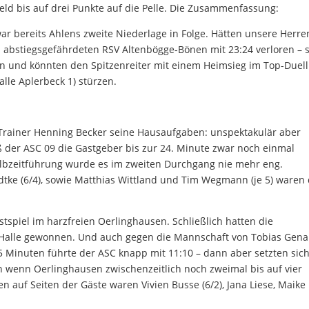
eld bis auf drei Punkte auf die Pelle. Die Zusammenfassung:
r bereits Ahlens zweite Niederlage in Folge. Hätten unsere Herr
abstiegsgefährdeten RSV Altenbögge-Bönen mit 23:24 verloren – s
ran und könnten den Spitzenreiter mit einem Heimsieg im Top-Duel
lle Aplerbeck 1) stürzen.
n Trainer Henning Becker seine Hausaufgaben: unspektakulär aber
eß der ASC 09 die Gastgeber bis zur 24. Minute zwar noch einmal
lbzeitführung wurde es im zweiten Durchgang nie mehr eng.
adtke (6/4), sowie Matthias Wittland und Tim Wegmann (je 5) waren 
spiel im harzfreien Oerlinghausen. Schließlich hatten die
r Halle gewonnen. Und auch gegen die Mannschaft von Tobias Gen
5 Minuten führte der ASC knapp mit 11:10 – dann aber setzten sich
uch wenn Oerlinghausen zwischenzeitlich noch zweimal bis auf vier
n auf Seiten der Gäste waren Vivien Busse (6/2), Jana Liese, Maike