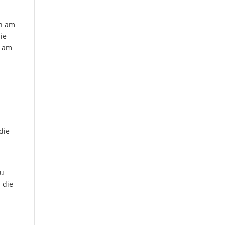
en am
ie
l am
die
au
 die