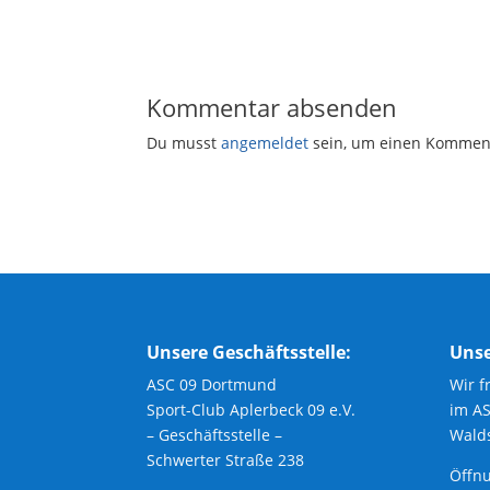
Kommentar absenden
Du musst
angemeldet
sein, um einen Kommen
Unsere Geschäftsstelle:
Unse
ASC 09 Dortmund
Wir f
Sport-Club Aplerbeck 09 e.V.
im A
– Geschäftsstelle –
Walds
Schwerter Straße 238
Öffnu