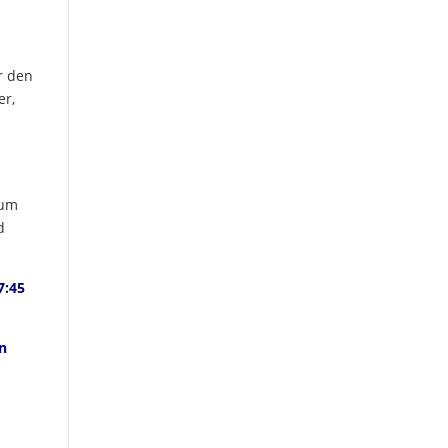
r den
er,
 um
d
7:45
en