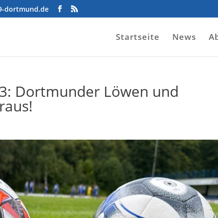
09-dortmund.de
Startseite
News
A
 3: Dortmunder Löwen und
raus!