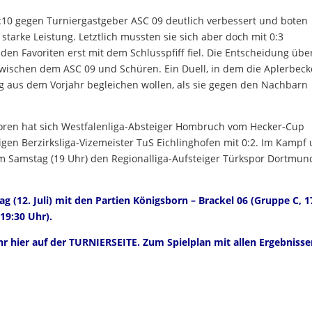
:10 gegen Turniergastgeber ASC 09 deutlich verbessert und boten
tarke Leistung. Letztlich mussten sie sich aber doch mit 0:3
 den Favoriten erst mit dem Schlusspfiff fiel. Die Entscheidung übe
zwischen dem ASC 09 und Schüren. Ein Duell, in dem die Aplerbeck
 aus dem Vorjahr begleichen wollen, als sie gegen den Nachbarn
Toren hat sich Westfalenliga-Absteiger Hombruch vom Hecker-Cup
igen Berzirksliga-Vizemeister TuS Eichlinghofen mit 0:2. Im Kampf
m Samstag (19 Uhr) den Regionalliga-Aufsteiger Türkspor Dortmun
g (12. Juli) mit den Partien Königsborn – Brackel 06 (Gruppe C, 1
19:30 Uhr).
hr hier auf der
TURNIERSEITE
. Zum Spielplan mit allen Ergebniss