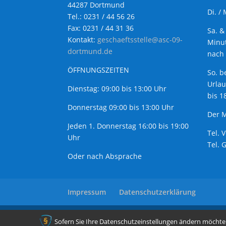
44287 Dortmund
Di. /
Tel.: 0231 / 44 56 26
Fax: 0231 / 44 31 36
Sa. &
Kontakt:
geschaeftsstelle@asc-09-
Minut
dortmund.de
nach 
ÖFFNUNGSZEITEN
So. b
Urla
Dienstag: 09:00 bis 13:00 Uhr
bis 1
Donnerstag 09:00 bis 13:00 Uhr
Der M
Jeden 1. Donnerstag 16:00 bis 19:00
Tel. 
Uhr
Tel. 
Oder nach Absprache
Impressum
Datenschutzerklärung
copyright: ASC 09 Aplerbeck - 2020
Sofern Sie Ihre Datenschutzeinstellungen ändern möchten z