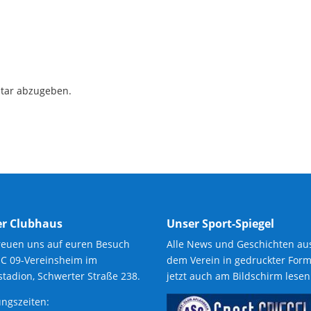
tar abzugeben.
r Clubhaus
Unser Sport-Spiegel
reuen uns auf euren Besuch
Alle News und Geschichten au
SC 09-Vereinsheim im
dem Verein in gedruckter Form
tadion, Schwerter Straße 238.
jetzt auch am Bildschirm lesen
ngszeiten: