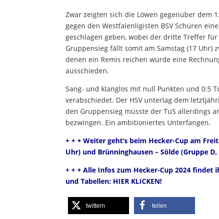
Zwar zeigten sich die Löwen gegenüber dem 1
gegen den Westfalenligisten BSV Schüren eine s
geschlagen geben, wobei der dritte Treffer für
Gruppensieg fällt somit am Samstag (17 Uhr) 
denen ein Remis reichen würde eine Rechnung
ausschieden.
Sang- und klanglos mit null Punkten und 0:5 
verabschiedet. Der HSV unterlag dem letztjähr
den Gruppensieg müsste der TuS allerdings a
bezwingen. Ein ambitioniertes Unterfangen.
+ + + Weiter geht’s beim Hecker-Cup am Freita
Uhr) und Brünninghausen – Sölde (Gruppe D, 
+ + + Alle Infos zum Hecker-Cup 2024 findet i
und Tabellen:
HIER KLICKEN
!
twittern
teilen