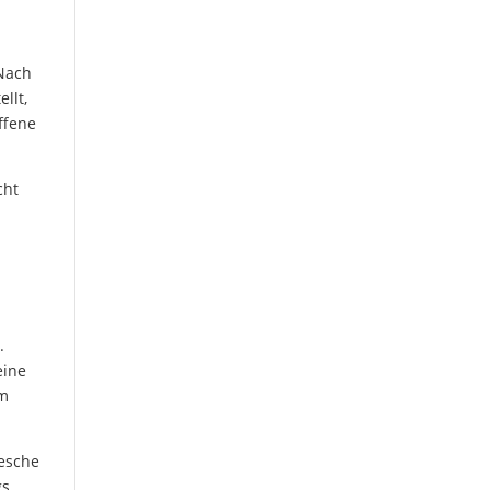
 Nach
llt,
ffene
cht
.
eine
um
resche
gs