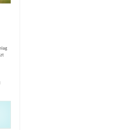
hlag
zt
l