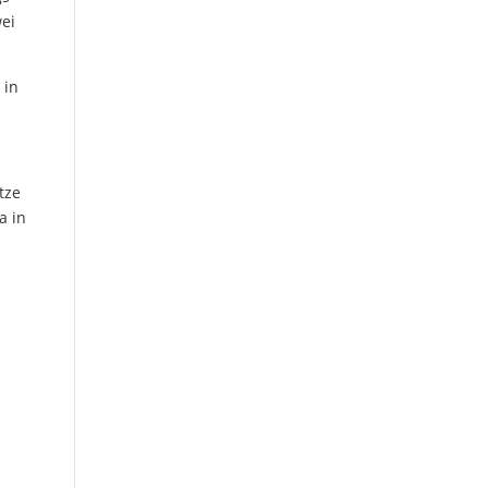
wei
 in
tze
a in
,