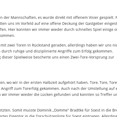
n der Mannschaften, es wurde direkt mit offenem Visier gespielt.
tten uns im Vorfeld auf eine offene Deckung der Gastgeber eingeste
ffen. Hier konnten wir immer wieder durch schnelles Spiel einige o
 kommen.
 mit zwei Toren in Rückstand geraden, allerdings haben wir uns ni
durch ruhige und disziplinierte Angriffe zum Erfolg gekommen.
g dieser Spielweise bescherte uns einen Zwei-Tore-Vorsprung zur
n, wo wir in der ersten Halbzeit aufgehört haben. Tore, Tore, Tore
m Angriff zum Torerfolg gekommen. Auch nach der Umstellung auf 
n wir immer wieder die Lücken gefunden und konnten so Treffer 
setzten. Somit musste Dominik „Domme“ Bradtke für Soest in die B
tes Eigentor in die Torschützenliste für Soest eintragen. Allerdin