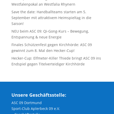
Westfalenpokal an Westfalia Rhynern
Save the date: Handballteams starten am 5.
September mit attraktivem Heimspieltag in die
Saison!
NEU beim ASC 09: Qi-Gong-Kurs – Bewegung,
Entspannung & neue Energie
Finales Schützenfest gegen Kirchhörde: ASC 09
gewinnt zum 8. Mal den Hecker-Cup!
Hecker-Cup: Elfmeter-Killer Thiede bringt ASC 09 ins
Endspiel gegen Titelverteidiger Kirchhörde
Unsere Geschäftsstelle:
ASC 09 Dortmund
Sport-Club Aplerbeck 09 e.V.