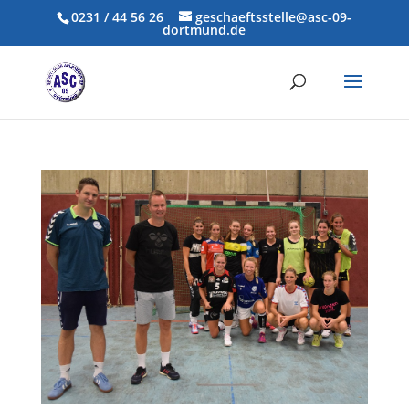
0231 / 44 56 26
geschaeftsstelle@asc-09-
dortmund.de