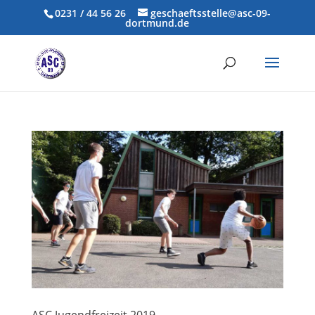
0231 / 44 56 26
geschaeftsstelle@asc-09-
dortmund.de
ASC Jugendfreizeit 2019