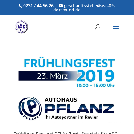
0231 / 44 56 26
geschaeftsstelle@asc-09-
dortmund.de