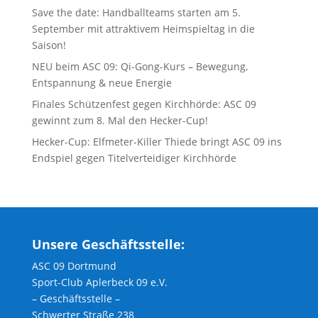
Save the date: Handballteams starten am 5.
September mit attraktivem Heimspieltag in die
Saison!
NEU beim ASC 09: Qi-Gong-Kurs – Bewegung,
Entspannung & neue Energie
Finales Schützenfest gegen Kirchhörde: ASC 09
gewinnt zum 8. Mal den Hecker-Cup!
Hecker-Cup: Elfmeter-Killer Thiede bringt ASC 09 ins
Endspiel gegen Titelverteidiger Kirchhörde
Unsere Geschäftsstelle:
ASC 09 Dortmund
Sport-Club Aplerbeck 09 e.V.
– Geschäftsstelle –
Schwerter Straße 238