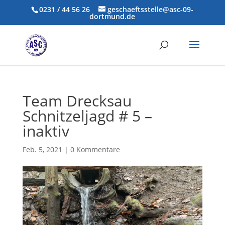
0231 / 44 56 26
geschaeftsstelle@asc-09-
dortmund.de
Team Drecksau
Schnitzeljagd # 5 –
inaktiv
Feb. 5, 2021
|
0 Kommentare