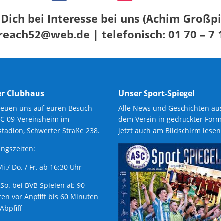
Dich bei Interesse bei uns​
(Achim Großpi
 reach52@web.de | telefonisch: 01 70 – 7 
r Clubhaus
Unser Sport-Spiegel
reuen uns auf euren Besuch
Alle News und Geschichten au
SC 09-Vereinsheim im
dem Verein in gedruckter Form
tadion, Schwerter Straße 238.
jetzt auch am Bildschirm lesen
ngszeiten:
 Mi./ Do. / Fr. ab 16:30 Uhr
 So. bei BVB-Spielen ab 90
en vor Anpfiff bis 60 Minuten
Abpfiff