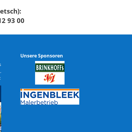
etsch)
:
12 93 00
Unsere Sponsoren
s
,
: