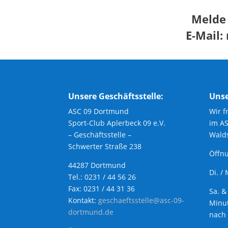
Melde 
E-Mail:
Unsere Geschäftsstelle:
Unse
ASC 09 Dortmund
Wir f
Sport-Club Aplerbeck 09 e.V.
im A
– Geschäftsstelle –
Walds
Schwerter Straße 238
Öffnu
44287 Dortmund
Di. /
Tel.: 0231 / 44 56 26
Fax: 0231 / 44 31 36
Sa. &
Kontakt:
geschaeftsstelle@asc-09-
Minut
dortmund.de
nach 