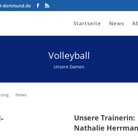
09-dortmund.de
Startseite
News
A
Volleyball
Unsere Damen
lung
News
-
Unsere Trainerin:
Nathalie Herrma