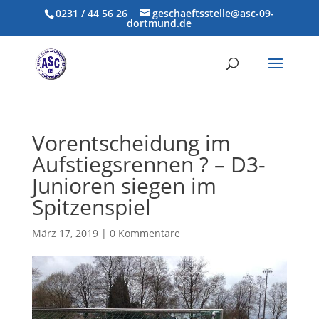
0231 / 44 56 26
geschaeftsstelle@asc-09-
dortmund.de
Vorentscheidung im
Aufstiegsrennen ? – D3-
Junioren siegen im
Spitzenspiel
März 17, 2019
|
0 Kommentare