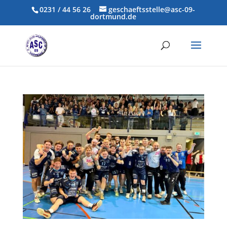
0231 / 44 56 26
geschaeftsstelle@asc-09-
dortmund.de