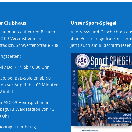
r Clubhaus
Unser Sport-Spiegel
reuen uns auf euren Besuch
Alle News und Geschichten au
SC 09-Vereinsheim im
dem Verein in gedruckter Form
tadion, Schwerter Straße 238.
jetzt auch am Bildschirm lesen
ngszeiten:
 Mi./ Do. / Fr. ab 16:30 Uhr
 So. bei BVB-Spielen ab 90
en vor Anpfiff bis 60 Minuten
Abpfiff
ei ASC 09-Heimspielen im
ubsguru-Waldstadion von 13
8 Uhr
ontag ist Ruhetag