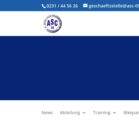
0231 / 44 56 26
geschaeftsstelle@asc-
News
Abteilung
Training
Bikepa