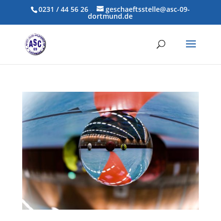
0231 / 44 56 26
geschaeftsstelle@asc-09-
dortmund.de