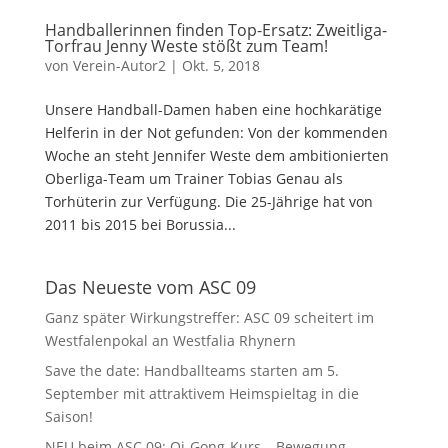
Handballerinnen finden Top-Ersatz: Zweitliga-
Torfrau Jenny Weste stößt zum Team!
von
Verein-Autor2
|
Okt. 5, 2018
Unsere Handball-Damen haben eine hochkarätige
Helferin in der Not gefunden: Von der kommenden
Woche an steht Jennifer Weste dem ambitionierten
Oberliga-Team um Trainer Tobias Genau als
Torhüterin zur Verfügung. Die 25-Jährige hat von
2011 bis 2015 bei Borussia...
Das Neueste vom ASC 09
Ganz später Wirkungstreffer: ASC 09 scheitert im
Westfalenpokal an Westfalia Rhynern
Save the date: Handballteams starten am 5.
September mit attraktivem Heimspieltag in die
Saison!
NEU beim ASC 09: Qi-Gong-Kurs – Bewegung,