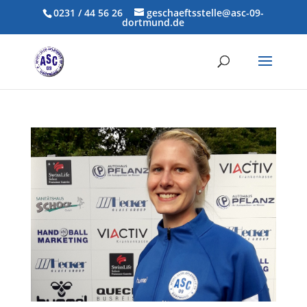
0231 / 44 56 26
geschaeftsstelle@asc-09-
dortmund.de