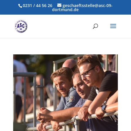
0231 / 44 56 26
geschaeftsstelle@asc-09-
dortmund.de