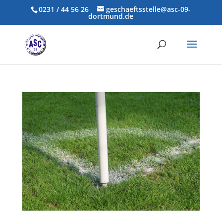
0231 / 44 56 26
geschaeftsstelle@asc-09-
dortmund.de