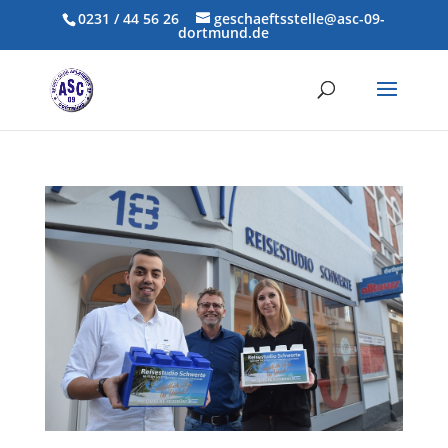
0231 / 44 56 26
geschaeftsstelle@asc-09-
dortmund.de