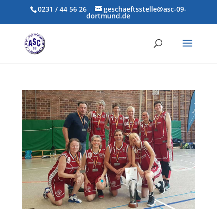
0231 / 44 56 26
geschaeftsstelle@asc-09-
dortmund.de