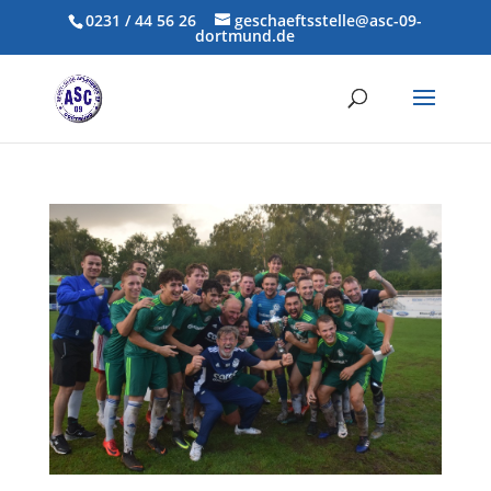
0231 / 44 56 26
geschaeftsstelle@asc-09-
dortmund.de