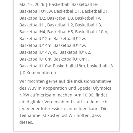
Mai 15, 2026
|
Basketball
,
Basketball H6
,
Basketball U18w
,
BasketballD1
,
BasketballD1
,
BasketballD2
,
BasketballD3
,
BasketballFV
,
BasketballH1
,
BasketballH2
,
BasketballH3
,
BasketballH4
,
BasketballH5
,
BasketballU10m
,
BasketballU12m
,
BasketballU12w
,
BasketballU14m
,
BasketballU14w
,
BasketballU14WJRL
,
BasketballU162
,
BasketballU16m
,
BasketballU16m1
,
BasketballU16w
,
BasketballU18m
,
basketballU8
| 0 Kommentieren
Wir möchten gerne auf die Inklusionsinitiative
des WBV in Kooperation und Special Olympics
NRW aufmerksam machen. Am 10.06. findet
ein digitaler Vereinsabend statt zu dem sich
jede/jeder Interessierte anmelden kann. Die
Teilnahme ist kostenlos! Wir hoffen, dass
dieses...