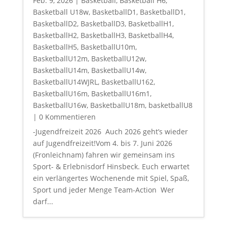
Feb. 9, 2026
|
Basketball
,
Basketball H6
,
Basketball U18w
,
BasketballD1
,
BasketballD1
,
BasketballD2
,
BasketballD3
,
BasketballH1
,
BasketballH2
,
BasketballH3
,
BasketballH4
,
BasketballH5
,
BasketballU10m
,
BasketballU12m
,
BasketballU12w
,
BasketballU14m
,
BasketballU14w
,
BasketballU14WJRL
,
BasketballU162
,
BasketballU16m
,
BasketballU16m1
,
BasketballU16w
,
BasketballU18m
,
basketballU8
| 0 Kommentieren
-Jugendfreizeit 2026 Auch 2026 geht’s wieder
auf Jugendfreizeit!Vom 4. bis 7. Juni 2026
(Fronleichnam) fahren wir gemeinsam ins
Sport- & Erlebnisdorf Hinsbeck. Euch erwartet
ein verlängertes Wochenende mit Spiel, Spaß,
Sport und jeder Menge Team-Action Wer
darf...