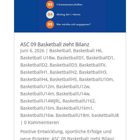
ASC 09 Basketball zieht Bilanz
Juni 6, 2026
|
Basketball
,
Basketball H6
,
Basketball U18w
,
BasketballD1
,
BasketballD1
,
BasketballD2
,
BasketballD3
,
BasketballFV
,
BasketballH1
,
BasketballH2
,
BasketballH3
,
BasketballH4
,
BasketballH5
,
BasketballU10m
,
BasketballU12m
,
BasketballU12w
,
BasketballU14m
,
BasketballU14w
,
BasketballU14WJRL
,
BasketballU162
,
BasketballU16m
,
BasketballU16m1
,
BasketballU16w
,
BasketballU18m
,
basketballU8
| 0 Kommentieren
Positive Entwicklung, sportliche Erfolge und
neue Projekte: ASC 09 Basketball zieht Bilanz