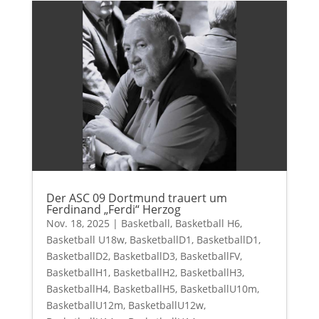
Der ASC 09 Dortmund trauert um
Ferdinand „Ferdi“ Herzog
Nov. 18, 2025
|
Basketball
,
Basketball H6
,
Basketball U18w
,
BasketballD1
,
BasketballD1
,
BasketballD2
,
BasketballD3
,
BasketballFV
,
BasketballH1
,
BasketballH2
,
BasketballH3
,
BasketballH4
,
BasketballH5
,
BasketballU10m
,
BasketballU12m
,
BasketballU12w
,