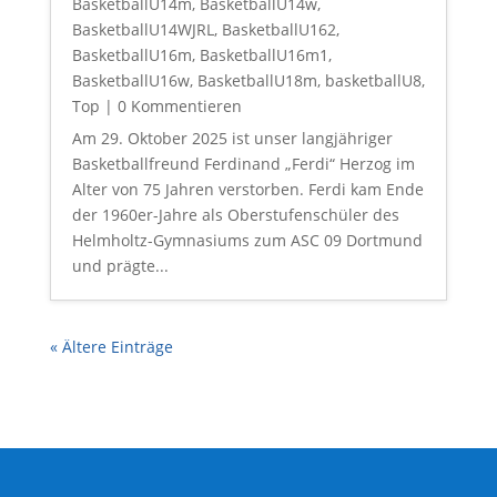
BasketballU14m
,
BasketballU14w
,
BasketballU14WJRL
,
BasketballU162
,
BasketballU16m
,
BasketballU16m1
,
BasketballU16w
,
BasketballU18m
,
basketballU8
,
Top
| 0 Kommentieren
Am 29. Oktober 2025 ist unser langjähriger
Basketballfreund Ferdinand „Ferdi“ Herzog im
Alter von 75 Jahren verstorben. Ferdi kam Ende
der 1960er-Jahre als Oberstufenschüler des
Helmholtz-Gymnasiums zum ASC 09 Dortmund
und prägte...
« Ältere Einträge