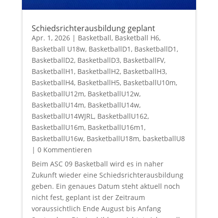
Schiedsrichterausbildung geplant
Apr. 1, 2026
|
Basketball
,
Basketball H6
,
Basketball U18w
,
BasketballD1
,
BasketballD1
,
BasketballD2
,
BasketballD3
,
BasketballFV
,
BasketballH1
,
BasketballH2
,
BasketballH3
,
BasketballH4
,
BasketballH5
,
BasketballU10m
,
BasketballU12m
,
BasketballU12w
,
BasketballU14m
,
BasketballU14w
,
BasketballU14WJRL
,
BasketballU162
,
BasketballU16m
,
BasketballU16m1
,
BasketballU16w
,
BasketballU18m
,
basketballU8
| 0 Kommentieren
Beim ASC 09 Basketball wird es in naher
Zukunft wieder eine Schiedsrichterausbildung
geben. Ein genaues Datum steht aktuell noch
nicht fest, geplant ist der Zeitraum
voraussichtlich Ende August bis Anfang