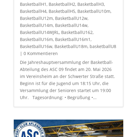
BasketballH1
,
BasketballH2
,
BasketballH3
,
BasketballH4
,
BasketballH5
,
BasketballU10m
,
BasketballU12m
,
BasketballU12w
,
BasketballU14m
,
BasketballU14w
,
BasketballU14WJRL
,
BasketballU162
,
BasketballU16m
,
BasketballU16m1
,
BasketballU16w
,
BasketballU18m
,
basketballU8
| 0 Kommentieren
Die Jahreshauptversammlung der Basketball-
Abteilung des ASC 09 findet am 20. Mai 2026
im Vereinsheim an der Schwerter Straße statt.
Beginn ist für die Jugend um 18:15 Uhr, die
Versammlung der Senioren startet um 19:00
Uhr. Tagesordnung: • Begrüßung •...