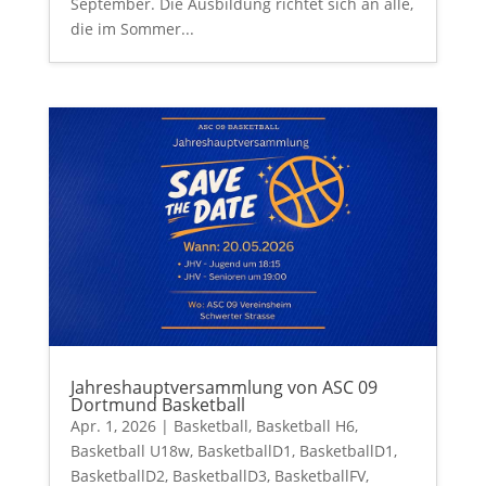
September. Die Ausbildung richtet sich an alle,
die im Sommer...
Jahreshauptversammlung von ASC 09
Dortmund Basketball
Apr. 1, 2026
|
Basketball
,
Basketball H6
,
Basketball U18w
,
BasketballD1
,
BasketballD1
,
BasketballD2
,
BasketballD3
,
BasketballFV
,