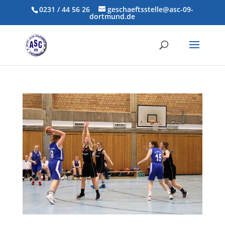
0231 / 44 56 26
geschaeftsstelle@asc-09-
dortmund.de