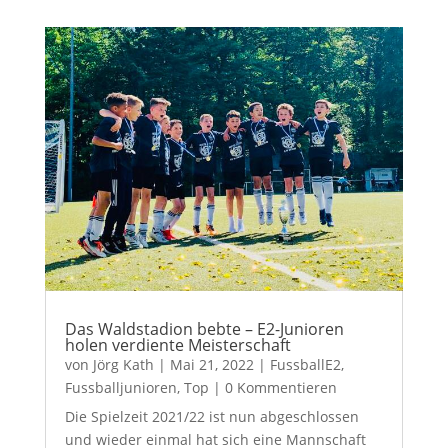
Das Waldstadion bebte – E2-Junioren
holen verdiente Meisterschaft
von
Jörg Kath
|
Mai 21, 2022
|
FussballE2
,
Fussballjunioren
,
Top
| 0 Kommentieren
Die Spielzeit 2021/22 ist nun abgeschlossen
und wieder einmal hat sich eine Mannschaft