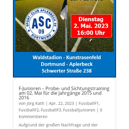
F-Junioren – Probe- und Sichtungstraining
am 02. Mai für die Jahrgänge 2015 und
2016
von
Jörg Kath
|
Apr. 22, 2023
|
FussballF1
,
FussballF2
,
FussballF3
,
Fussballjunioren
| 0
Kommentieren
Aufgrund der großen Nachfrage und der