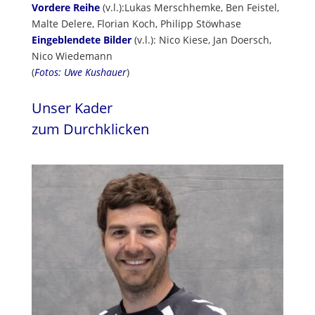
Vordere Reihe
(v.l.):Lukas Merschhemke, Ben Feistel,
Malte Delere, Florian Koch, Philipp Stöwhase
Eingeblendete Bilder
(v.l.): Nico Kiese, Jan Doersch,
Nico Wiedemann
(
Fotos: Uwe Kushauer
)
Unser Kader
zum Durchklicken