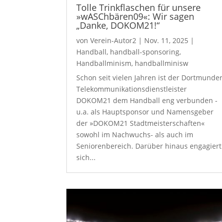
Tolle Trinkflaschen für unsere
»wASChbären09«: Wir sagen
„Danke, DOKOM21!“
von
Verein-Autor2
|
Nov. 11, 2025
|
Handball
,
handball-sponsoring
,
Handballminism
,
handballminisw
Schon seit vielen Jahren ist der Dortmunde
Telekommunikationsdienstleister
DOKOM21 dem Handball eng verbunden -
u.a. als Hauptsponsor und Namensgeber
der »DOKOM21 Stadtmeisterschaften«
sowohl im Nachwuchs- als auch im
Seniorenbereich. Darüber hinaus engagiert
sich...