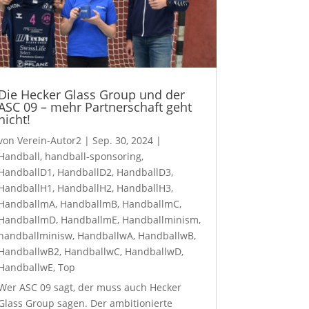
Die Hecker Glass Group und der
ASC 09 – mehr Partnerschaft geht
nicht!
von
Verein-Autor2
|
Sep. 30, 2024
|
Handball
,
handball-sponsoring
,
HandballD1
,
HandballD2
,
HandballD3
,
HandballH1
,
HandballH2
,
HandballH3
,
HandballmA
,
HandballmB
,
HandballmC
,
HandballmD
,
HandballmE
,
Handballminism
,
handballminisw
,
HandballwA
,
HandballwB
,
HandballwB2
,
HandballwC
,
HandballwD
,
HandballwE
,
Top
Wer ASC 09 sagt, der muss auch Hecker
Glass Group sagen. Der ambitionierte